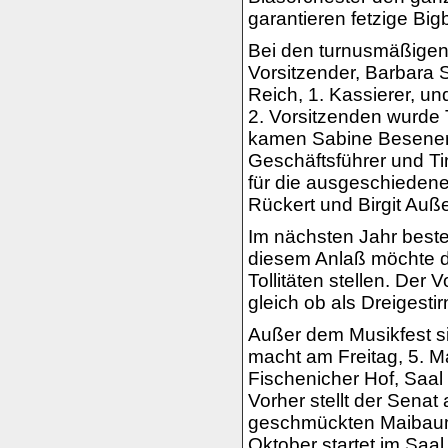
garantieren fetzige B
Bei den turnusmäßigen
Vorsitzender, Barbara 
Reich, 1. Kassierer, u
2. Vorsitzenden wurde
kamen Sabine Besener a
Geschäftsführer und Tin
für die ausgeschieden
Rückert und Birgit Auß
Im nächsten Jahr beste
diesem Anlaß möchte di
Tollitäten stellen. Der
gleich ob als Dreigesti
Außer dem Musikfest si
macht am Freitag, 5. M
Fischenicher Hof, Saa
Vorher stellt der Senat
geschmückten Maibaum 
Oktober startet im Saa