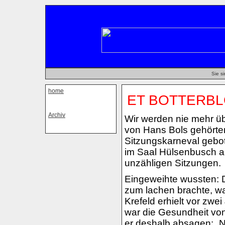
Sie si
home
ET BOTTERBL
Archiv
Wir werden nie mehr üb
von Hans Bols gehörte
Sitzungskarneval gebot
im Saal Hülsenbusch auf
unzähligen Sitzungen.
Eingeweihte wussten: 
zum lachen brachte, wa
Krefeld erhielt vor zwe
war die Gesundheit von
er deshalb absagen: „N