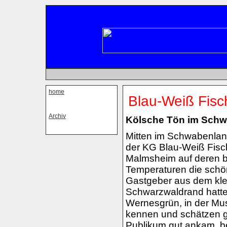
home
Blau-Weiß Fisc
Archiv
Kölsche Tön im Sch
Mitten im Schwabenlan
der KG Blau-Weiß Fisch
Malmsheim auf deren 
Temperaturen die schön
Gastgeber aus dem klei
Schwarzwaldrand hatten
Wernesgrün, in der Mu
kennen und schätzen ge
Publikum gut ankam, be