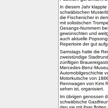
In diesem Jahr klappte
schwäbischen Musterlä
die Fischenicher in de
mit solistischen Tromp
Gesangs-Nummern beson
gewünschten und weitg
auch aktuelle Popsong
Repertoire der gut auf
Samstags hatte die Re
zweistündige Stadtrundf
zünftigen Brauereigas
Mercedes-Benz-Museum
Automobilgeschichte 
Motorkutsche von 1886,
Rennwagen von Kimi Rä
sehen ist, organisiert.
Im übrigen genossen di
schwäbische Gastfreund
den sie mit ihrer flot