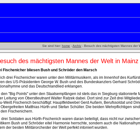
Sie sind hier:
home
-
Archiv
- Besuch des mächtigsten Mannes der We
esuch des mächtigsten Mannes der Welt in Mainz
ei Fischenicher bliesen Bush und Schröder den Marsch
ich drei Fischenicher waren unter den Militärmusikern, als im Innenhof des Kurfürs
en des US-Präsidenten George W. Bush und des Bundeskanzlers Gerhard Schröde
ionalhymne und das Deutschlandlied erklangen.
 den "Big Points" unter den Staatsempfängen ist stets das in Siegburg stationiert
er Leitung von Oberstleutnant Walter Ratzek dabei. Dort sind zur Zeit drei Mitglie
u-Weiß Fischenich beschäftigt: Hauptfeldwebel Gerd Außem, Berufssoldat und Dir
 Obergefreiten Matthias Hürth und Stefan Schüller. Die beiden Wehrpflichtigen si
 den Fischenichern.
 drei Soldaten aus Hürth-Fischenich waren daran beteiligt, dass nicht nur zwisch
itikern Bush und Schröder eitel Harmonie herrschte, sondern auch die Nationalhymn
em der besten Militärorchester der Welt perfekt intoniert wurden.