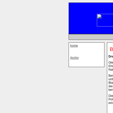
home
B
Dr
Archiv
Gle
Ehr
Nat
Bei
unt
Bla
die
bei
Die
Pol
ein