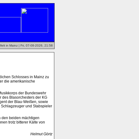
lt in Mainz | Fri, 07-08-2026, 21:58
tlichen Schlosses in Mainz zu
r die amerikanische
e Musikkorps der Bundeswehr
der des Blasorchesters der KG
igent der Blau-Weißen, sowie
nd Schlagzeuger und Stabspieler
en den beiden mächtigen
en trotz bitterer Kälte von
Helmut Görtz