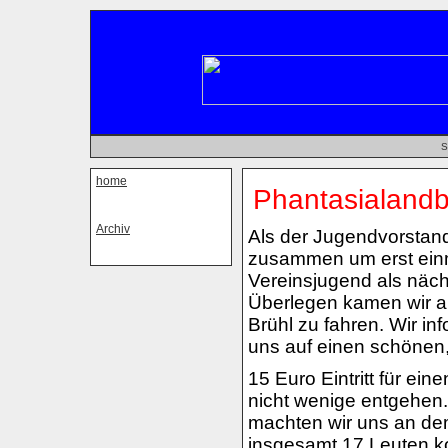
S
home
Phantasialandb
Archiv
Als der Jugendvorstand
zusammen um erst einm
Vereinsjugend als nä
Überlegen kamen wir au
Brühl zu fahren. Wir in
uns auf einen schöne
15 Euro Eintritt für ei
nicht wenige entgehen. 
machten wir uns an de
insgesamt 17 Leuten k