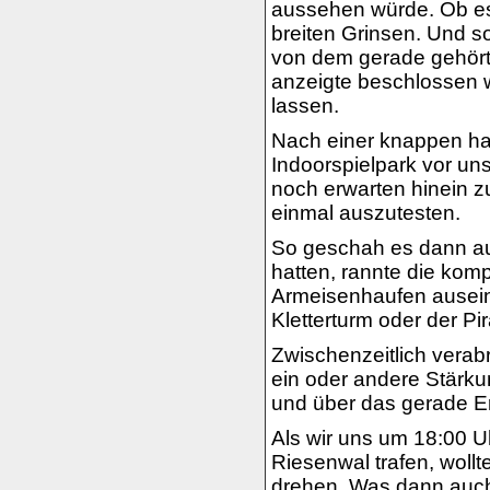
aussehen würde. Ob es 
breiten Grinsen. Und so
von dem gerade gehörte
anzeigte beschlossen w
lassen.
Nach einer knappen ha
Indoorspielpark vor un
noch erwarten hinein z
einmal auszutesten.
So geschah es dann auc
hatten, rannte die kom
Armeisenhaufen ausein
Kletterturm oder der Pi
Zwischenzeitlich vera
ein oder andere Stärk
und über das gerade Er
Als wir uns um 18:00 U
Riesenwal trafen, wollt
drehen. Was dann auch