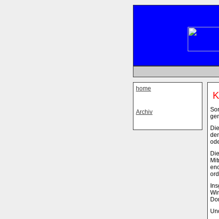
home
K
Son
Archiv
ge
Die
den
ode
Die
Mit
eno
ord
Ins
Win
Dor
Und